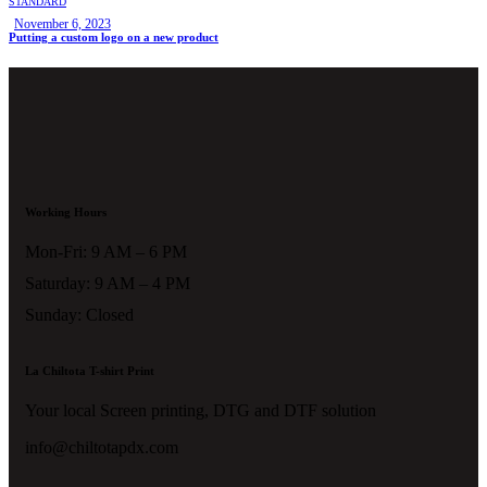
STANDARD
November 6, 2023
Putting a custom logo on a new product
Working Hours
Mon-Fri: 9 AM – 6 PM
Saturday: 9 AM – 4 PM
Sunday: Closed
La Chiltota T-shirt Print
Your local Screen printing, DTG and DTF solution
info@chiltotapdx.com