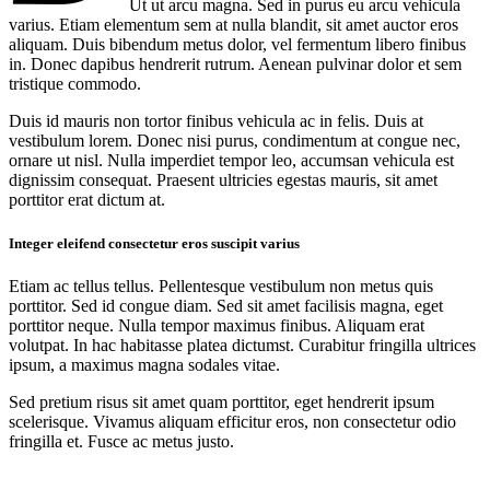
Ut ut arcu magna. Sed in purus eu arcu vehicula
varius. Etiam elementum sem at nulla blandit, sit amet auctor eros
aliquam. Duis bibendum metus dolor, vel fermentum libero finibus
in. Donec dapibus hendrerit rutrum. Aenean pulvinar dolor et sem
tristique commodo.
Duis id mauris non tortor finibus vehicula ac in felis. Duis at
vestibulum lorem. Donec nisi purus, condimentum at congue nec,
ornare ut nisl. Nulla imperdiet tempor leo, accumsan vehicula est
dignissim consequat. Praesent ultricies egestas mauris, sit amet
porttitor erat dictum at.
Integer eleifend consectetur eros suscipit varius
Etiam ac tellus tellus. Pellentesque vestibulum non metus quis
porttitor. Sed id congue diam. Sed sit amet facilisis magna, eget
porttitor neque. Nulla tempor maximus finibus. Aliquam erat
volutpat. In hac habitasse platea dictumst. Curabitur fringilla ultrices
ipsum, a maximus magna sodales vitae.
Sed pretium risus sit amet quam porttitor, eget hendrerit ipsum
scelerisque. Vivamus aliquam efficitur eros, non consectetur odio
fringilla et. Fusce ac metus justo.