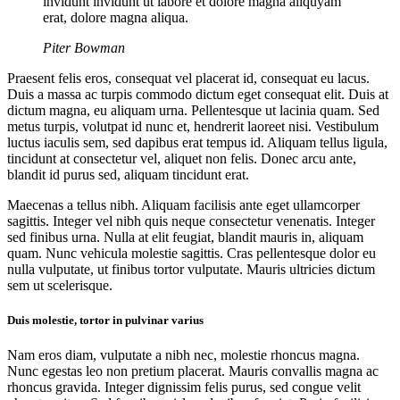
invidunt invidunt ut labore et dolore magna aliquyam
erat, dolore magna aliqua.
Piter Bowman
Praesent felis eros, consequat vel placerat id, consequat eu lacus.
Duis a massa ac turpis commodo dictum eget consequat elit. Duis at
dictum magna, eu aliquam urna. Pellentesque ut lacinia quam. Sed
metus turpis, volutpat id nunc et, hendrerit laoreet nisi. Vestibulum
luctus iaculis sem, sed dapibus erat tempus id. Aliquam tellus ligula,
tincidunt at consectetur vel, aliquet non felis. Donec arcu ante,
blandit id purus sed, aliquam tincidunt erat.
Maecenas a tellus nibh. Aliquam facilisis ante eget ullamcorper
sagittis. Integer vel nibh quis neque consectetur venenatis. Integer
sed finibus urna. Nulla at elit feugiat, blandit mauris in, aliquam
quam. Nunc vehicula molestie sagittis. Cras pellentesque dolor eu
nulla vulputate, ut finibus tortor vulputate. Mauris ultricies dictum
sem ut scelerisque.
Duis molestie, tortor in pulvinar varius
Nam eros diam, vulputate a nibh nec, molestie rhoncus magna.
Nunc egestas leo non pretium placerat. Mauris convallis magna ac
rhoncus gravida. Integer dignissim felis purus, sed congue velit