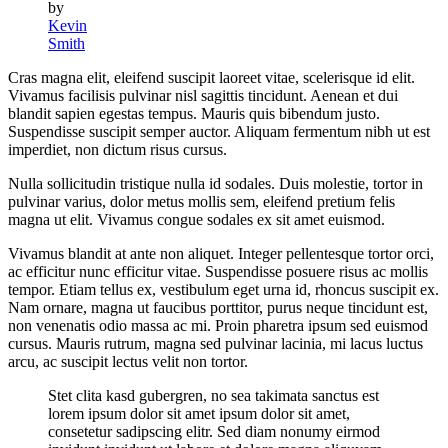
by
Kevin
Smith
Cras magna elit, eleifend suscipit laoreet vitae, scelerisque id elit.
Vivamus facilisis pulvinar nisl sagittis tincidunt. Aenean et dui
blandit sapien egestas tempus. Mauris quis bibendum justo.
Suspendisse suscipit semper auctor. Aliquam fermentum nibh ut est
imperdiet, non dictum risus cursus.
Nulla sollicitudin tristique nulla id sodales. Duis molestie, tortor in
pulvinar varius, dolor metus mollis sem, eleifend pretium felis
magna ut elit. Vivamus congue sodales ex sit amet euismod.
Vivamus blandit at ante non aliquet. Integer pellentesque tortor orci,
ac efficitur nunc efficitur vitae. Suspendisse posuere risus ac mollis
tempor. Etiam tellus ex, vestibulum eget urna id, rhoncus suscipit ex.
Nam ornare, magna ut faucibus porttitor, purus neque tincidunt est,
non venenatis odio massa ac mi. Proin pharetra ipsum sed euismod
cursus. Mauris rutrum, magna sed pulvinar lacinia, mi lacus luctus
arcu, ac suscipit lectus velit non tortor.
Stet clita kasd gubergren, no sea takimata sanctus est
lorem ipsum dolor sit amet ipsum dolor sit amet,
consetetur sadipscing elitr. Sed diam nonumy eirmod