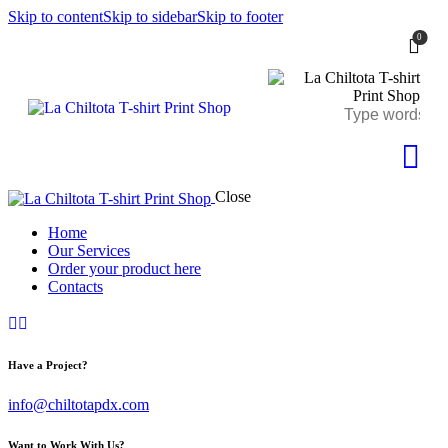
Skip to content
Skip to sidebar
Skip to footer
0
Close
Home
Our Services
Order your product here
Contacts
Have a Project?
info@chiltotapdx.com
Want to Work With Us?