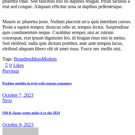
pharetra vitae. Sed faucibus nisl eu dapibus feugiat. Proin facilisis a
erat sed congue. Aliquam efficitur urna ut dapibus pellentesque.
Mauris ac pharetra justo. Nullam placerat arcu quis interdum cursus.
Proin a sapien tempor, rhoncus odio ut, tempus lectus. Suspendisse
quis condimentum neque. Curabitur semper, nisi ac rutrum
consequat, erat ipsum dignissim leo, id feugiat risus nisi in metus.
Sed eleifend, nulla quis dictum porttitor, ante ante tempus lacus,
eleifend aliquam libero elit sit amet risus. Fusce nec mollis nisi.
Tags:
Branding
Ideas
Modern
0
Likes
Previous
Packing supplies in style with custom containers
October 7, 2023
Next
Old & classic prints make it to the 2024
October 9, 2023