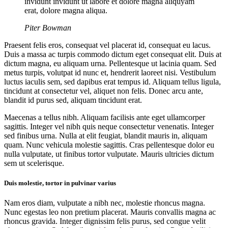
invidunt invidunt ut labore et dolore magna aliquyam
erat, dolore magna aliqua.
Piter Bowman
Praesent felis eros, consequat vel placerat id, consequat eu lacus.
Duis a massa ac turpis commodo dictum eget consequat elit. Duis at
dictum magna, eu aliquam urna. Pellentesque ut lacinia quam. Sed
metus turpis, volutpat id nunc et, hendrerit laoreet nisi. Vestibulum
luctus iaculis sem, sed dapibus erat tempus id. Aliquam tellus ligula,
tincidunt at consectetur vel, aliquet non felis. Donec arcu ante,
blandit id purus sed, aliquam tincidunt erat.
Maecenas a tellus nibh. Aliquam facilisis ante eget ullamcorper
sagittis. Integer vel nibh quis neque consectetur venenatis. Integer
sed finibus urna. Nulla at elit feugiat, blandit mauris in, aliquam
quam. Nunc vehicula molestie sagittis. Cras pellentesque dolor eu
nulla vulputate, ut finibus tortor vulputate. Mauris ultricies dictum
sem ut scelerisque.
Duis molestie, tortor in pulvinar varius
Nam eros diam, vulputate a nibh nec, molestie rhoncus magna.
Nunc egestas leo non pretium placerat. Mauris convallis magna ac
rhoncus gravida. Integer dignissim felis purus, sed congue velit