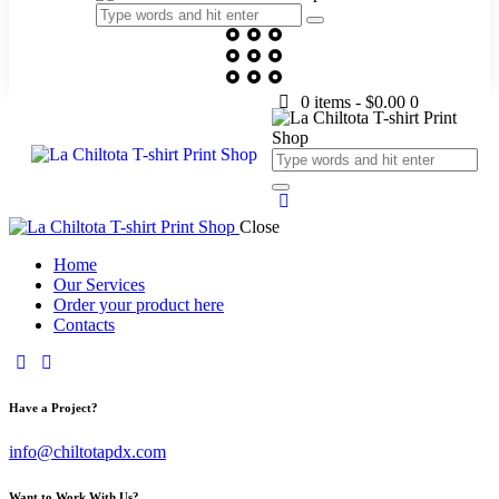
0 items
-
$0.00
0
Close
Home
Our Services
Order your product here
Contacts
Have a Project?
info@chiltotapdx.com
Want to Work With Us?