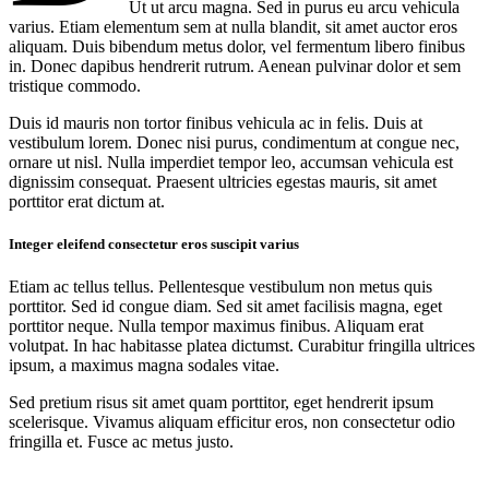
Ut ut arcu magna. Sed in purus eu arcu vehicula
varius. Etiam elementum sem at nulla blandit, sit amet auctor eros
aliquam. Duis bibendum metus dolor, vel fermentum libero finibus
in. Donec dapibus hendrerit rutrum. Aenean pulvinar dolor et sem
tristique commodo.
Duis id mauris non tortor finibus vehicula ac in felis. Duis at
vestibulum lorem. Donec nisi purus, condimentum at congue nec,
ornare ut nisl. Nulla imperdiet tempor leo, accumsan vehicula est
dignissim consequat. Praesent ultricies egestas mauris, sit amet
porttitor erat dictum at.
Integer eleifend consectetur eros suscipit varius
Etiam ac tellus tellus. Pellentesque vestibulum non metus quis
porttitor. Sed id congue diam. Sed sit amet facilisis magna, eget
porttitor neque. Nulla tempor maximus finibus. Aliquam erat
volutpat. In hac habitasse platea dictumst. Curabitur fringilla ultrices
ipsum, a maximus magna sodales vitae.
Sed pretium risus sit amet quam porttitor, eget hendrerit ipsum
scelerisque. Vivamus aliquam efficitur eros, non consectetur odio
fringilla et. Fusce ac metus justo.