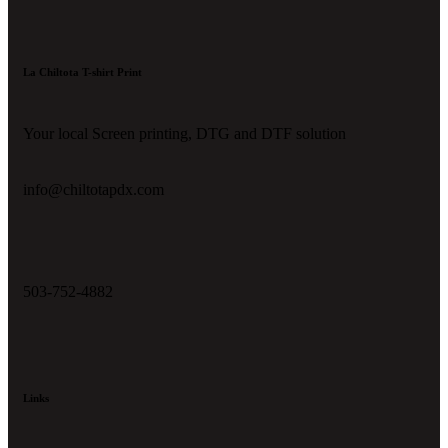
La Chiltota T-shirt Print
Your local Screen printing, DTG and DTF solution
info@chiltotapdx.com
503-752-4882
Links