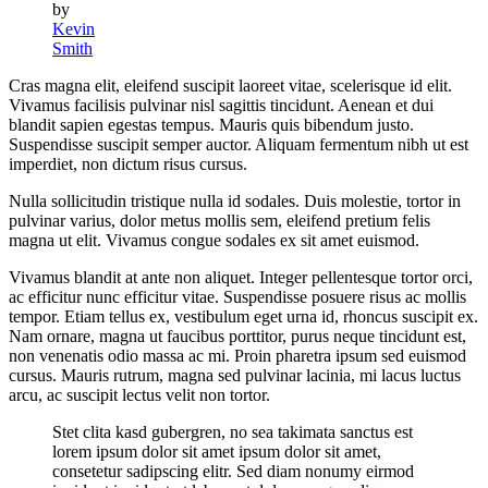
by
Kevin
Smith
Cras magna elit, eleifend suscipit laoreet vitae, scelerisque id elit.
Vivamus facilisis pulvinar nisl sagittis tincidunt. Aenean et dui
blandit sapien egestas tempus. Mauris quis bibendum justo.
Suspendisse suscipit semper auctor. Aliquam fermentum nibh ut est
imperdiet, non dictum risus cursus.
Nulla sollicitudin tristique nulla id sodales. Duis molestie, tortor in
pulvinar varius, dolor metus mollis sem, eleifend pretium felis
magna ut elit. Vivamus congue sodales ex sit amet euismod.
Vivamus blandit at ante non aliquet. Integer pellentesque tortor orci,
ac efficitur nunc efficitur vitae. Suspendisse posuere risus ac mollis
tempor. Etiam tellus ex, vestibulum eget urna id, rhoncus suscipit ex.
Nam ornare, magna ut faucibus porttitor, purus neque tincidunt est,
non venenatis odio massa ac mi. Proin pharetra ipsum sed euismod
cursus. Mauris rutrum, magna sed pulvinar lacinia, mi lacus luctus
arcu, ac suscipit lectus velit non tortor.
Stet clita kasd gubergren, no sea takimata sanctus est
lorem ipsum dolor sit amet ipsum dolor sit amet,
consetetur sadipscing elitr. Sed diam nonumy eirmod