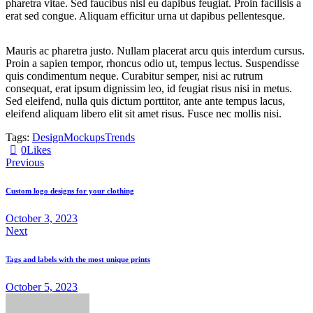
pharetra vitae. Sed faucibus nisl eu dapibus feugiat. Proin facilisis a
erat sed congue. Aliquam efficitur urna ut dapibus pellentesque.
Mauris ac pharetra justo. Nullam placerat arcu quis interdum cursus.
Proin a sapien tempor, rhoncus odio ut, tempus lectus. Suspendisse
quis condimentum neque. Curabitur semper, nisi ac rutrum
consequat, erat ipsum dignissim leo, id feugiat risus nisi in metus.
Sed eleifend, nulla quis dictum porttitor, ante ante tempus lacus,
eleifend aliquam libero elit sit amet risus. Fusce nec mollis nisi.
Tags:
Design
Mockups
Trends
0
Likes
Previous
Custom logo designs for your clothing
October 3, 2023
Next
Tags and labels with the most unique prints
October 5, 2023