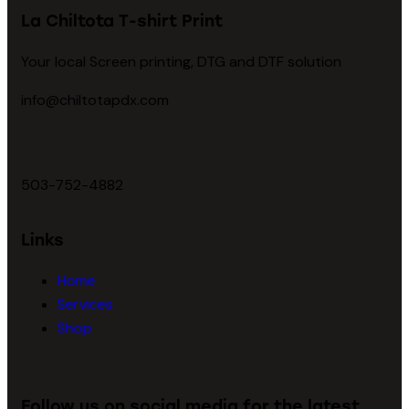
La Chiltota T-shirt Print
Your local Screen printing, DTG and DTF solution
info@chiltotapdx.com
503-752-4882
Links
Home
Services
Shop
Follow us on social media for the latest