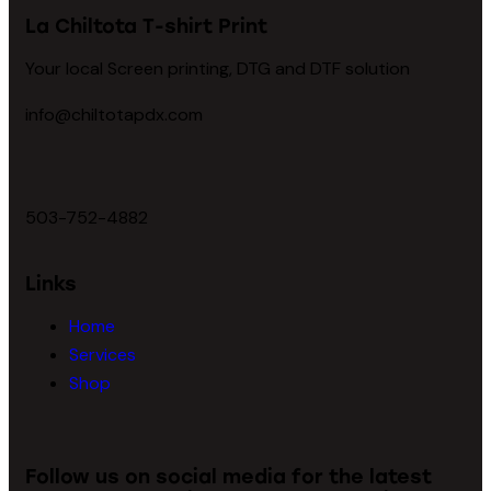
La Chiltota T-shirt Print
Your local Screen printing, DTG and DTF solution
info@chiltotapdx.com
503-752-4882
Links
Home
Services
Shop
Follow us on social media for the latest